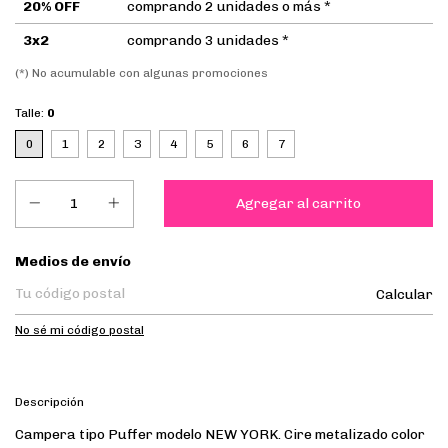
20% OFF
comprando 2 unidades o más *
3x2
comprando 3 unidades *
(*) No acumulable con algunas promociones
Talle:
0
0
1
2
3
4
5
6
7
Entregas para el CP:
Medios de envío
Calcular
No sé mi código postal
Descripción
Campera tipo Puffer modelo NEW YORK. Cire metalizado color