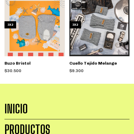
3X2
3X2
Buzo Bristol
Cuello Tejido Melange
$30.500
$9.300
INICIO
PRODUCTOS