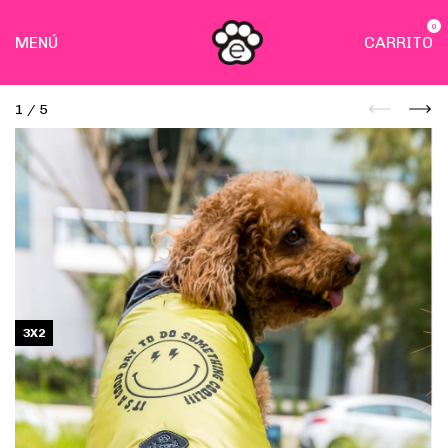
0
MENÚ
CARRITO
1
/
5
3X2