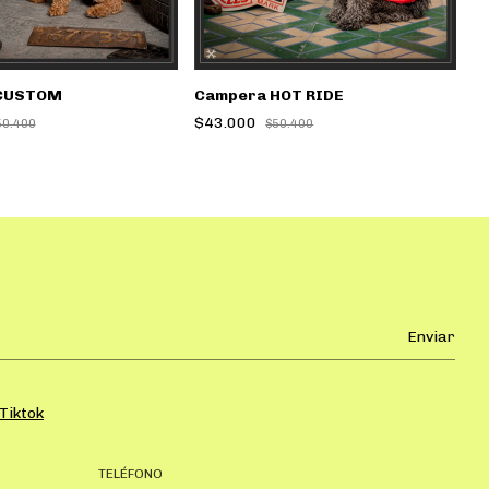
CUSTOM
Campera HOT RIDE
$43.000
50.400
$50.400
Tiktok
TELÉFONO