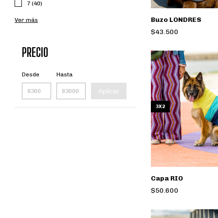
7 (40)
Buzo LONDRES
Ver más
$43.500
PRECIO
Desde
Hasta
Aplicar
3X2
Capa RIO
$50.600