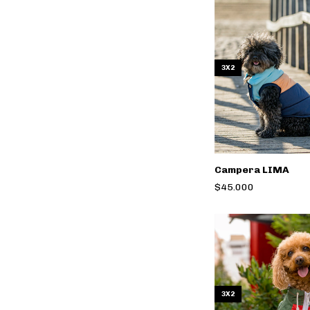
3X2
Campera LIMA
$45.000
3X2