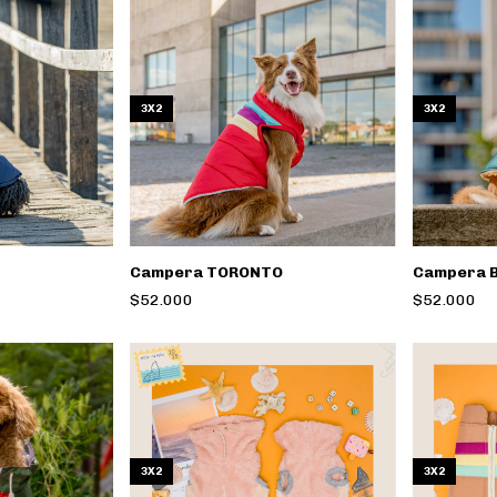
3X2
3X2
Campera TORONTO
Campera 
$52.000
$52.000
3X2
3X2