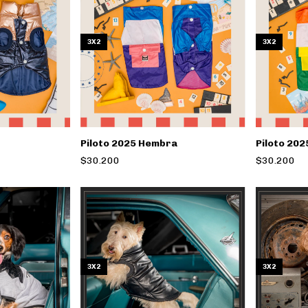
3X2
3X2
n
Piloto 2025 Hembra
Piloto 20
$30.200
$30.200
3X2
3X2