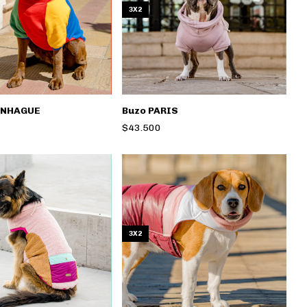
3X2
ENHAGUE
Buzo PARIS
$43.500
3X2