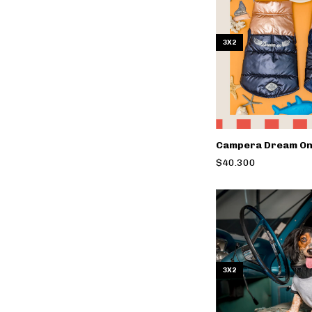
3X2
Campera Dream O
$40.300
3X2