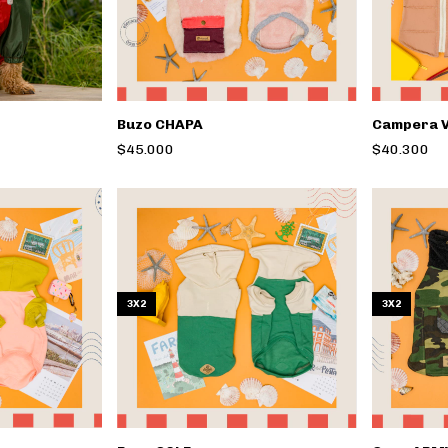
Buzo CHAPA
Campera 
$45.000
$40.300
3X2
3X2