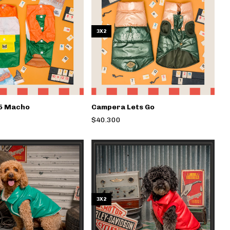
3X2
25 Macho
Campera Lets Go
$40.300
3X2