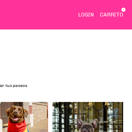
0
LOGIN
CARRITO
gar tus paseos