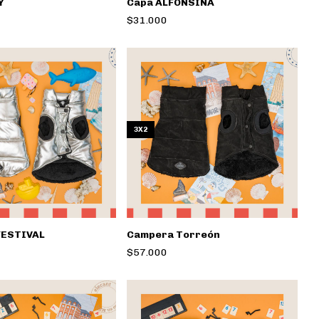
Y
Capa ALFONSINA
$31.000
3X2
FESTIVAL
Campera Torreón
$57.000