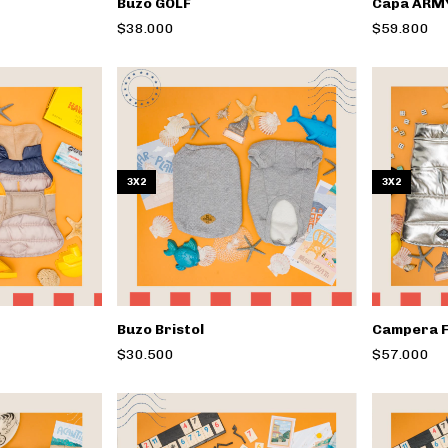
Buzo GOLF
Capa ARM
$38.000
$59.800
3X2
3X2
Buzo Bristol
Campera 
$30.500
$57.000