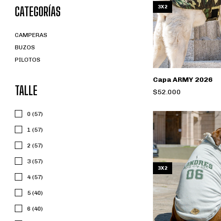
3X2
CATEGORÍAS
CAMPERAS
BUZOS
PILOTOS
Capa ARMY 2026
TALLE
$52.000
0 (57)
1 (57)
2 (57)
3 (57)
3X2
4 (57)
5 (40)
6 (40)