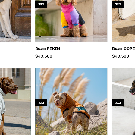
3X2
3X2
Buzo PEKIN
Buzo COP
$43.500
$43.500
3X2
3X2