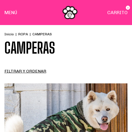
0
MENÚ
CARRITO
Inicio
|
ROPA
|
CAMPERAS
CAMPERAS
FILTRAR Y ORDENAR