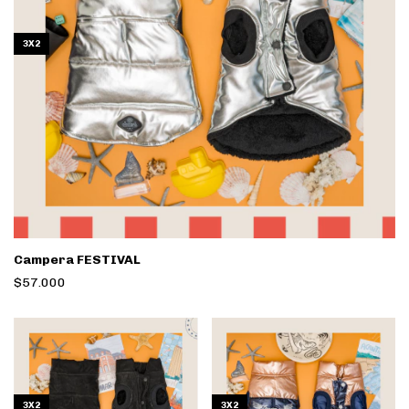
3X2
Campera FESTIVAL
$57.000
3X2
3X2