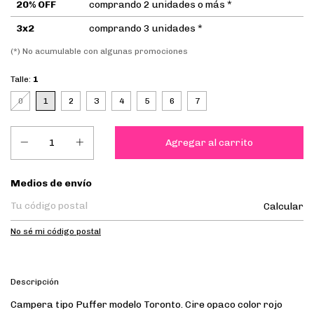
20% OFF
comprando 2 unidades o más *
3x2
comprando 3 unidades *
(*) No acumulable con algunas promociones
Talle:
1
0
1
2
3
4
5
6
7
Entregas para el CP:
Medios de envío
Calcular
No sé mi código postal
Descripción
Campera tipo Puffer modelo Toronto. Cire opaco color rojo