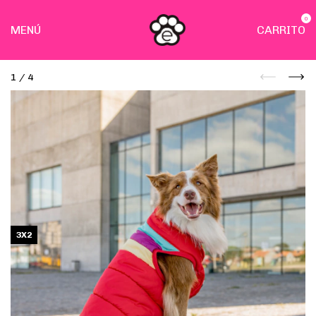
0
MENÚ
CARRITO
1
/
4
3X2