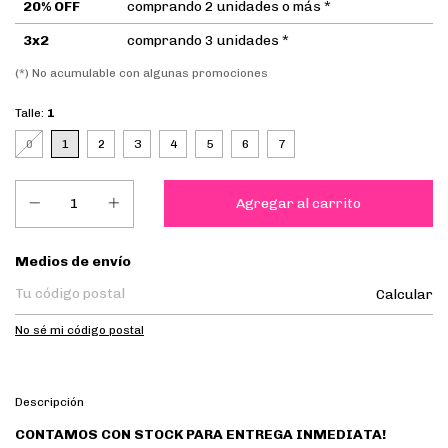
20% OFF
comprando 2 unidades o más *
3x2
comprando 3 unidades *
(*) No acumulable con algunas promociones
Talle:
1
0
1
2
3
4
5
6
7
Entregas para el CP:
Medios de envío
Calcular
No sé mi código postal
Descripción
CONTAMOS CON STOCK PARA ENTREGA INMEDIATA!