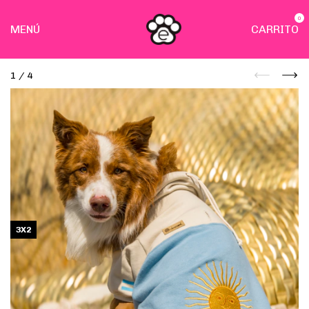
0
MENÚ
CARRITO
1
/
4
3X2