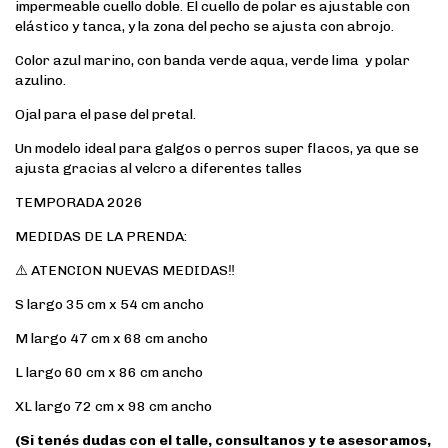
impermeable cuello doble. El cuello de polar es ajustable con
elástico y tanca, y la zona del pecho se ajusta con abrojo.
Color azul marino, con banda verde aqua, verde lima y polar
azulino.
Ojal para el pase del pretal.
Un modelo ideal para galgos o perros super flacos, ya que se
ajusta gracias al velcro a diferentes talles
TEMPORADA 2026
MEDIDAS DE LA PRENDA:
⚠️ ATENCION NUEVAS MEDIDAS‼️
S largo 35 cm x 54 cm ancho
M largo 47 cm x 68 cm ancho
L largo 60 cm x 86 cm ancho
XL largo 72 cm x 98 cm ancho
(Si tenés dudas con el talle, consultanos y te asesoramos,