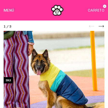
0
MENÚ
CARRITO
1
/
3
3X2