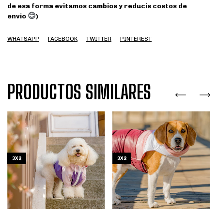
de esa forma evitamos cambios y reducis costos de
😊
envio
)
WHATSAPP
FACEBOOK
TWITTER
PINTEREST
PRODUCTOS SIMILARES
3X2
3X2