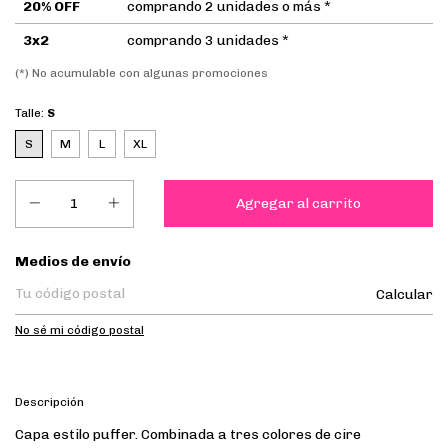
20% OFF
comprando 2 unidades o más *
3x2
comprando 3 unidades *
(*) No acumulable con algunas promociones
Talle:
S
S
M
L
XL
Entregas para el CP:
Medios de envío
Calcular
No sé mi código postal
Descripción
Capa estilo puffer. Combinada a tres colores de cire