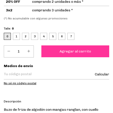
20% OFF
comprando 2 unidades o más *
3x2
comprando 3 unidades *
(*) No acumulable con algunas promociones
Talle:
0
0
1
2
3
4
5
6
7
Entregas para el CP:
Medios de envío
Calcular
No sé mi código postal
Descripción
Buzo de friza de algodón con mangas ranglan, con cuello