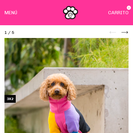
0
MENÚ
CARRITO
1
/
5
3X2