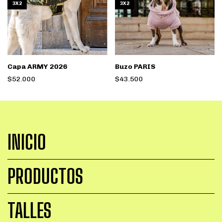
3X2
3X2
Capa ARMY 2026
Buzo PARIS
$52.000
$43.500
INICIO
PRODUCTOS
TALLES