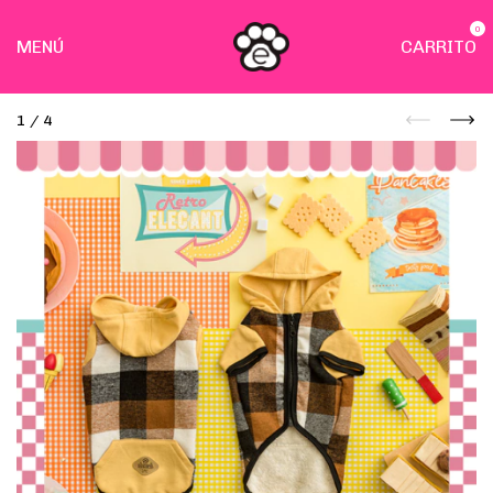
0
MENÚ
CARRITO
1
/
4