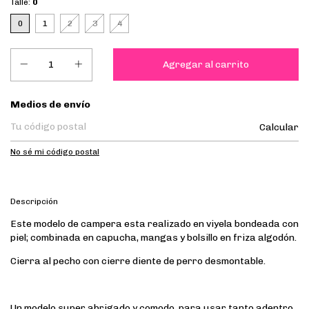
Talle:
0
0
1
2
3
4
Entregas para el CP:
Medios de envío
Calcular
No sé mi código postal
Descripción
Este modelo de campera esta realizado en viyela bondeada con
piel; combinada en capucha, mangas y bolsillo en friza algodón.
Cierra al pecho con cierre diente de perro desmontable.
Un modelo super abrigado y comodo, para usar tanto adentro