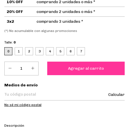
10% OFF
comprando 2 unidades o más *
20% OFF
comprando 2 unidades o más *
3x2
comprando 3 unidades *
(*) No acumulable con algunas promociones
Talle:
0
0
1
2
3
4
5
6
7
Entregas para el CP:
Medios de envío
Calcular
No sé mi código postal
Descripción