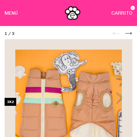
0
MENÚ
CARRITO
1
/
3
3X2