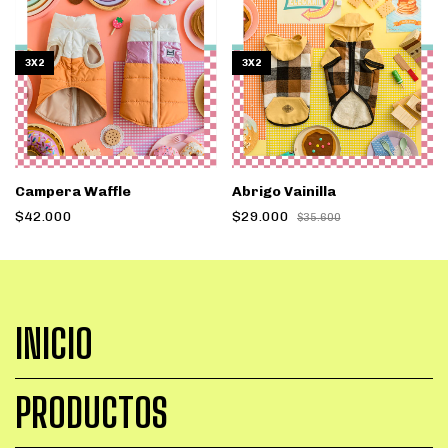
3X2
3X2
Campera Waffle
Abrigo Vainilla
$42.000
$29.000
$35.600
INICIO
PRODUCTOS