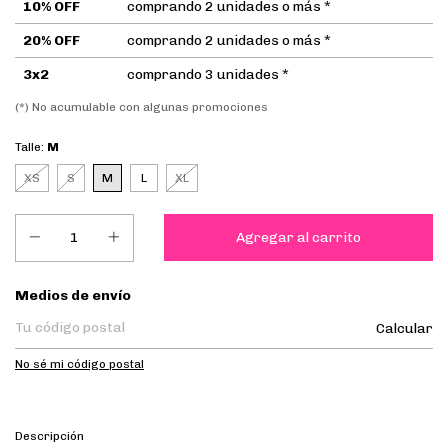
10% OFF
comprando 2 unidades o más *
20% OFF
comprando 2 unidades o más *
3x2
comprando 3 unidades *
(*) No acumulable con algunas promociones
Talle:
M
XS
S
M
L
XL
Entregas para el CP:
Medios de envío
Calcular
No sé mi código postal
Descripción