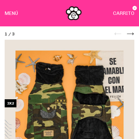
0
MENÚ
CARRITO
1
/
3
3X2