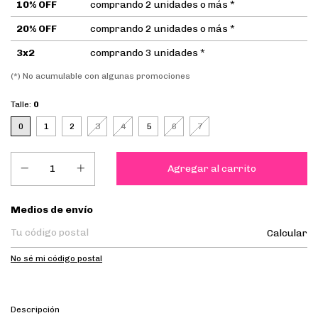
10% OFF
comprando 2 unidades o más *
20% OFF
comprando 2 unidades o más *
3x2
comprando 3 unidades *
(*) No acumulable con algunas promociones
Talle:
0
0
1
2
3
4
5
6
7
Entregas para el CP:
Medios de envío
Calcular
No sé mi código postal
Descripción