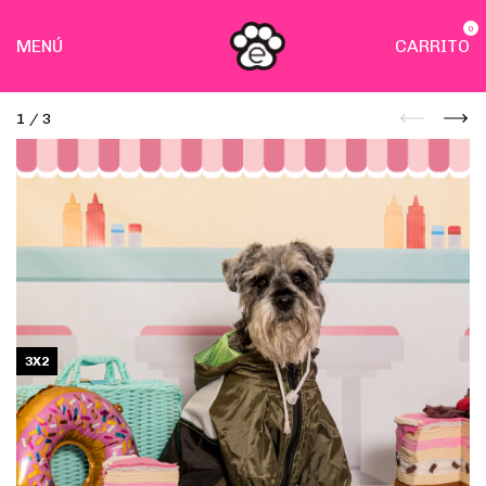
0
MENÚ
CARRITO
1
/
3
3X2