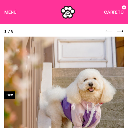
0
MENÚ
CARRITO
1
/
8
3X2