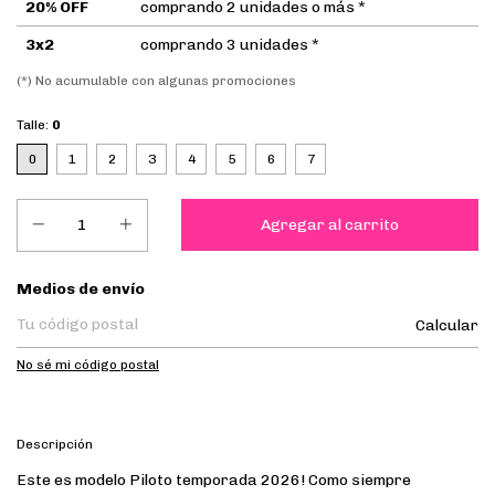
20% OFF
comprando 2 unidades o más *
3x2
comprando 3 unidades *
(*) No acumulable con algunas promociones
Talle:
0
0
1
2
3
4
5
6
7
Entregas para el CP:
Medios de envío
Calcular
No sé mi código postal
Descripción
Este es modelo Piloto temporada 2026! Como siempre