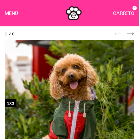
0
MENÚ
CARRITO
1
/
8
3X2