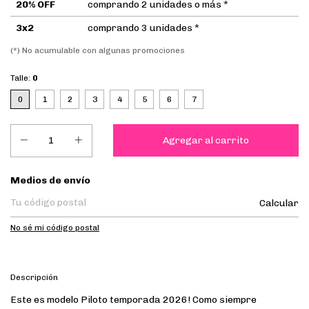
20% OFF
comprando 2 unidades o más *
3x2
comprando 3 unidades *
(*) No acumulable con algunas promociones
Talle:
0
0
1
2
3
4
5
6
7
Entregas para el CP:
Medios de envío
Calcular
No sé mi código postal
Descripción
Este es modelo Piloto temporada 2026! Como siempre