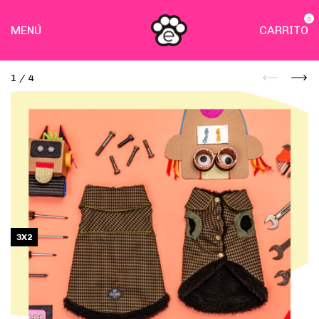
0
MENÚ
CARRITO
1
/
4
3X2