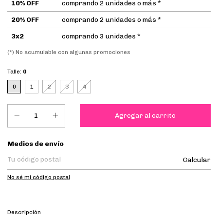
10% OFF
comprando 2 unidades o más *
20% OFF
comprando 2 unidades o más *
3x2
comprando 3 unidades *
(*) No acumulable con algunas promociones
Talle:
0
0
1
2
3
4
Entregas para el CP:
Medios de envío
Calcular
No sé mi código postal
Descripción